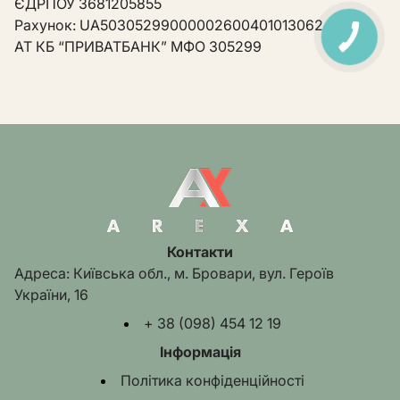
ЄДРПОУ 3681205855
Рахунок: UA503052990000026004010130624
АТ КБ “ПРИВАТБАНК” МФО 305299
Контакти
Адреса: Київська обл., м. Бровари, вул. Героїв
України, 16
+ 38 (098) 454 12 19
Інформація
Політика конфіденційності