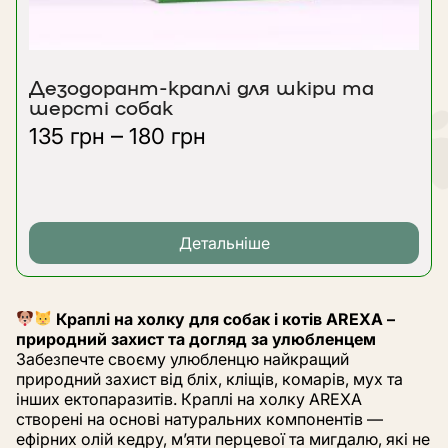
Дезодорант-краплі для шкіри та
шерсті собак
Діапазон
–
135
грн
180
грн
цін:
від
135 грн
до
180 грн
Детальніше
Краплі на холку для собак і котів AREXA –
природний захист та догляд за улюбленцем
Забезпечте своєму улюбленцю найкращий
природний захист від бліх, кліщів, комарів, мух та
інших ектопаразитів. Краплі на холку AREXA
створені на основі натуральних компонентів —
ефірних олій кедру, м’яти перцевої та мигдалю, які не