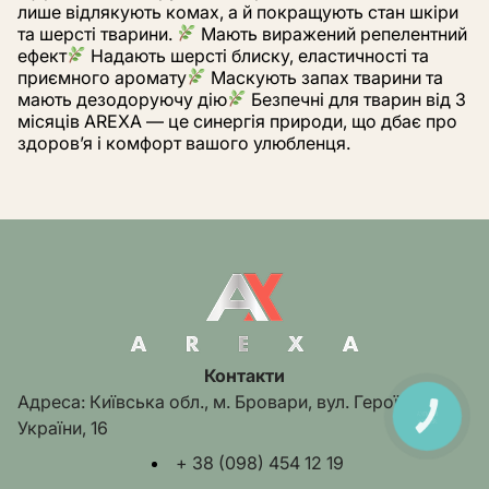
лише відлякують комах, а й покращують стан шкіри
та шерсті тварини.
Мають виражений репелентний
ефект
Надають шерсті блиску, еластичності та
приємного аромату
Маскують запах тварини та
мають дезодоруючу дію
Безпечні для тварин від 3
місяців AREXA — це синергія природи, що дбає про
здоров’я і комфорт вашого улюбленця.
Контакти
Адреса: Київська обл., м. Бровари, вул. Героїв
КНОПКА
України, 16
ЗВ'ЯЗКУ
+ 38 (098) 454 12 19