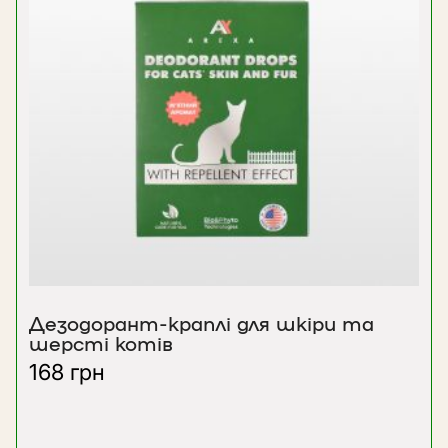
Дезодорант-краплі для шкіри та
шерсті котів
168
грн