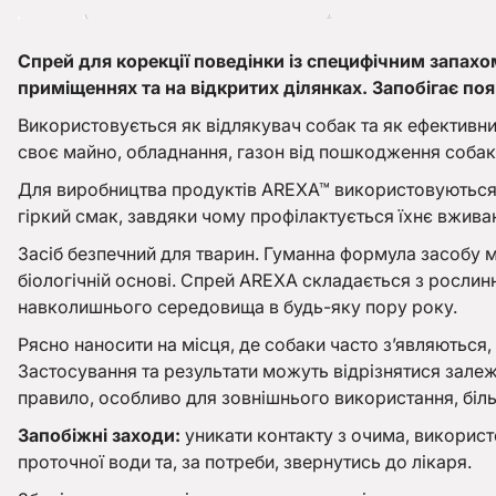
Спрей для корекції поведінки із специфічним запахо
приміщеннях та на відкритих ділянках. Запобігає появ
Використовується як відлякувач собак та як ефективни
своє майно, обладнання, газон від пошкодження соба
Для виробництва продуктів AREXA™ використовуються н
гіркий смак, завдяки чому профілактується їхнє вживан
Засіб безпечний для тварин. Гуманна формула засобу ма
біологічній основі. Спрей AREXA складається з рослинни
навколишнього середовища в будь-яку пору року.
Рясно наносити на місця, де собаки часто з’являються,
Застосування та результати можуть відрізнятися залежн
правило, особливо для зовнішнього використання, біль
Запобіжні заходи:
уникати контакту з очима, використо
проточної води та, за потреби, звернутись до лікаря.