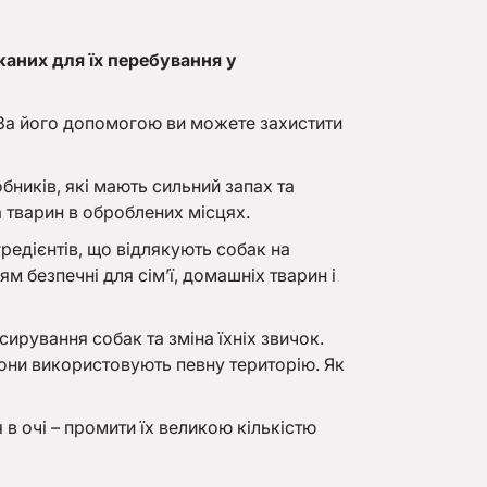
жаних для їх перебування у
 За його допомогою ви можете захистити
ників, які мають сильний запах та
а тварин в оброблених місцях.
редієнтів, що відлякують собак на
м безпечні для сім’ї, домашніх тварин і
ирування собак та зміна їхніх звичок.
 вони використовують певну територію. Як
 в очі – промити їх великою кількістю