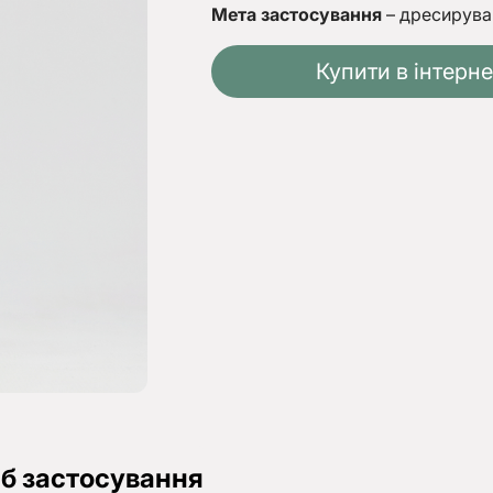
Мета застосування
ціна:
– дресируван
ціна:
268 грн.
216 грн.
Купити в інтерне
б застосування