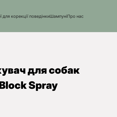
ї для корекції поведінки
Шампуні
Про нас
кувач для собак
Block Spray
а