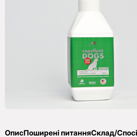
Опис
Поширені питання
Склад/Спосі