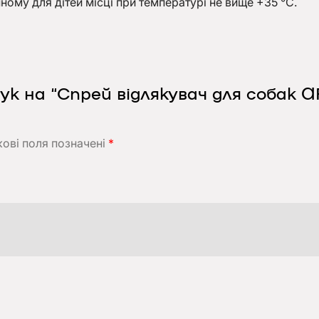
ному для дітей місці при температурі не вище +35 °С.
к на “Спрей відлякувач для собак A
кові поля позначені
*