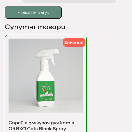
Супутні товари
Знижка!
Спрей відлякувач для котів
AREXA Cats Block Spray