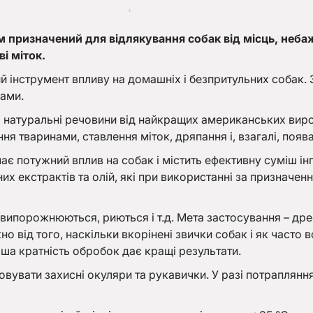
м призначений для відлякування собак від місць, неба
і міток.
й інструмент впливу на домашніх і безпритульних собак.
ками.
атуральні речовини від найкращих американських вироб
ня тваринами, ставлення міток, дряпання і, взагалі, появ
є потужний вплив на собак і містить ефективну суміш інг
х екстрактів та олій, які при використанні за призначення
 випорожнюються, риються і т.д. Мета застосування – дрес
о від того, наскільки вкорінені звички собак і як часто
ша кратність обробок дає кращі результати.
вувати захисні окуляри та рукавички. У разі потрапляння