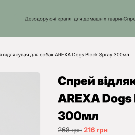
Дезодоруючі краплі для домашніх тварин
Cпре
й відлякувач для собак AREXA Dogs Block Spray 300мл
Спрей відля
AREXA Dogs 
300мл
Оригінальна
Поточн
268
грн
216
грн